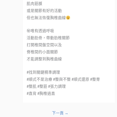
肌肉筋膜
或是關節有好的活動
但也無法恢復胸椎曲線
㊙唯有透過呼吸
活動肋骨，帶動肋椎關節
打開椎間盤空間以及
脊椎間的小面關節
才能調整到胸椎曲線
#找到關鍵精準調理
#順式不是治療 #整與不整 #順式還原 #整脊
#整肌 #整筋 #張力調理
#直背 #胸椎過直
下一頁
→