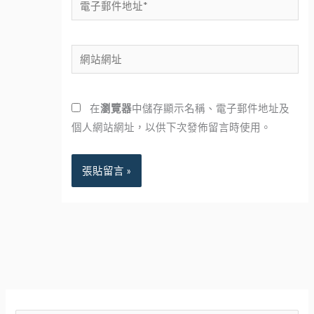
電
子
郵
網
件
站
地
網
址
在
瀏覽器
中儲存顯示名稱、電子郵件地址及
址
*
個人網站網址，以供下次發佈留言時使用。