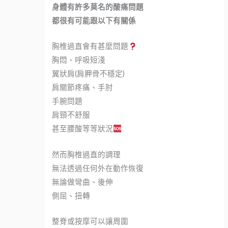
身體有許多莫名的酸痛問題
都很有可能跟以下有關係
胸椎過直會有甚麼問題
胸悶、呼吸短淺
翼狀肩(肩胛骨不穩定)
肩關節疼痛、手肘
手腕問題
肩頸不舒服
甚至腰酸等等狀況
然而胸椎過直的調理
無法透過任何外在動作恢復
無論做彎曲、後伸
側屈、扭轉
整脊或按摩可以讓周圍