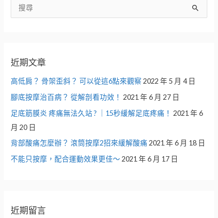
搜
尋
關
鍵
近期文章
字
:
高低肩？ 骨架歪斜？ 可以從這6點來觀察
2022 年 5 月 4 日
腳底按摩治百病？ 從解剖看功效！
2021 年 6 月 27 日
足底筋膜炎 疼痛無法久站 ? ｜15秒緩解足底疼痛！
2021 年 6
月 20 日
背部酸痛怎麼辦？ 滾筒按摩2招來緩解酸痛
2021 年 6 月 18 日
不能只按摩，配合運動效果更佳～
2021 年 6 月 17 日
近期留言