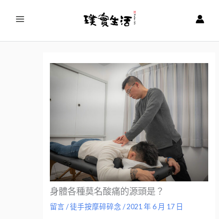
跳
至
主
要
內
容
身體各種莫名酸痛的源頭是？
留言
/
徒手按摩碎碎念
/
2021 年 6 月 17 日