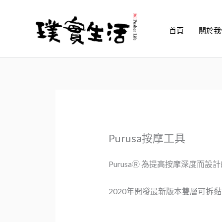
跳
至
首頁
關於我
主
要
內
容
Purusa按摩工具
PurusaⓇ 為提高按摩深度
2020年開發最新版本雙層可