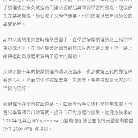
手調理後沒多久就痊癒而讓父親燃起與師公學習的動機，經過許
久在某次機緣下師公收了父親作徒弟，也開始度過數年與師公的
學習路程。
期中父親的弟弟當時是舉重國手，在學習按摩調理道路上輔助舉
重訓練水平，在國內屢破紀錄直到參加世界奧運比賽，這一路上
維持運動員身體素質給了極大的幫助。
父親這數十年的按摩調理事蹟以及臨床，也都被第三代的鄭旭輝
看進心裡，進而萌生將按摩做為一生志業，希望按摩讓大家的生
活變的更好。
鄭旭輝也在學習按摩道路上，四處學習手法與科學解剖知識，也
嘗試學習師公自幼習武，提升自己對身體的感受，從健身後來於
2010年底與台灣YogaHouse心靈瑜珈珈練習並取得美國瑜珈聯盟
RYT-200小時師資培訓。