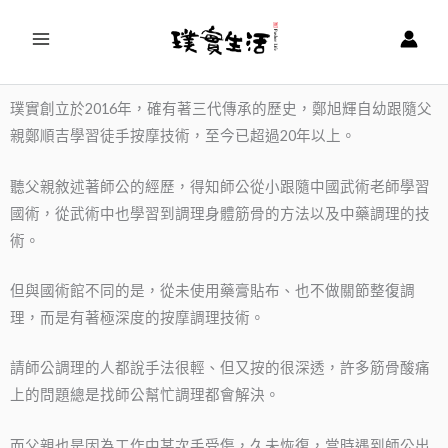
跳
至
主
要
璞實創立於2016年，確有著三代傳承的歷史，鄭旭輝自幼跟隨父
內
親鄭順吉學習徒手按摩技術，至今已超過20年以上。
容
聽父親敘述著師公的經歷，得知師公從小跟隨中國武術老師學習
國術，從武術中也學習到調理身體筋骨的方法以及中藥調理的技
術。
但與國術館不同的是，從未使用藥膏貼布、也不做關節整復調
理，而是有著極深度的按摩調理技術。
請師公調理的人都說手法很輕、但又按的很深透，許多筋骨酸痛
上的問題總是找師公幫忙調理都會解決。
而父親也是因為工作中某次手受傷，久未恢復，當時遇到師公出