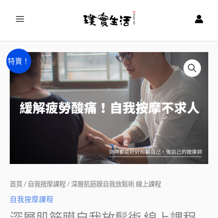
跳
至
主
要
深
內
原
目
特賣！
層
容
始
前
肌
筋
價
價
膜
格：
格：
自
NT$7,800。
NT$2,800。
我
放
鬆
術
首頁
/
自我按摩課程
/ 深層肌筋膜自我放鬆術 線上課程
線
自我按摩課程
上
深層肌筋膜自我放鬆術 線上課程
課