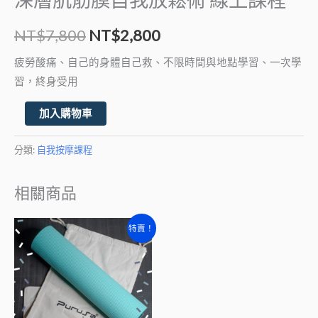
程
NT$
7,800
NT$
2,800
數
量
疲勞酸痛、自己的身體自己救、不限時間與地點學習、一次學
習，終身受用
加入購物車
分類:
自我按摩課程
相關商品
原
目
特賣！
始
前
價
價
格：
格：
NT$9,200。
NT$3,800。