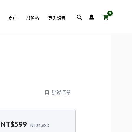
搜
商店
部落格
登入課程
尋
追蹤清單
NT$
599
NT$
1,680