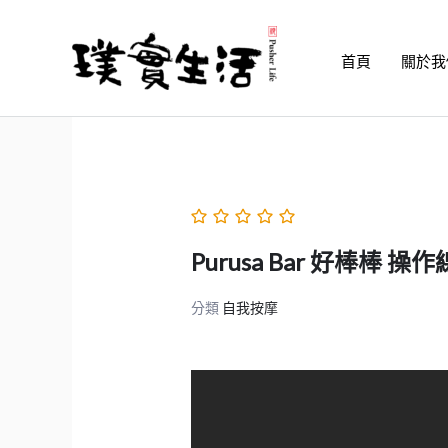
跳
至
首頁
關於我
主
要
內
容
Purusa Bar 好棒棒 
分類
自我按摩